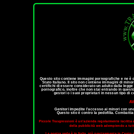
ann
Questo sito contiene immagini pornografiche e ne è qu
Stato Italiano. Il sito non contiene immagini di mino
certifichi di essere considerato un adulto dalla legg
pornografico, inoltre che non stai entrando in questo 
gestori o i suoi proprietari in nessun tipo di
AV
Genitori impedite l'accesso ai minori con un
Questo sito è contro la pedofilia. Combatt
Piccole Trasgressioni è un'azienda regolarmente iscritta 
della pubblicità web adempiendo a tutti 
La nostra sede è in Italia, più precisamente in Cento d