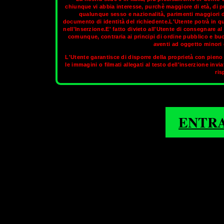
chiunque vi abbia interesse, purchè maggiore di età, di p
qualunque sesso e nazionalità, parimenti maggiori di
documento di identità del richiedente.L'Utente potrà in q
Palermo è la città della grande ricchezza d’arte di quattro m
nell'Inserzione.E' fatto divieto all'Utente di consegnare 
Rinascimento, l’arte barocca del secolo XVII, l’arte decorativa de
comunque, contraria ai principi di ordine pubblico e bu
città è da sempre crocevia di culture fra Oriente e Occidente.Pa
aventi ad oggetto minori d
per bellezza con le più celebrate del Mediterraneo, e siede in 
L'Utente garantisce di disporre della proprietà con pieno 
trasmette al visitatore una profonda, indimenticabile impre
le immagini o filmati allegati al testo dell'inserzione invi
ris
Nella sezione aggiornata di
OnlyTransex
potrai t
1
2
3
4
5
ENTR
PALERMO