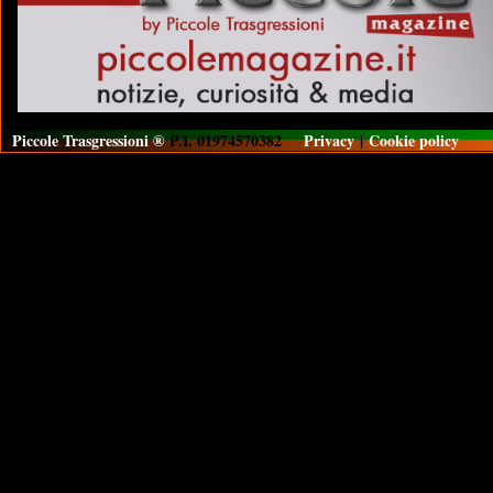
Piccole Trasgressioni ®
P.I. 01974570382
Privacy
|
Cookie policy