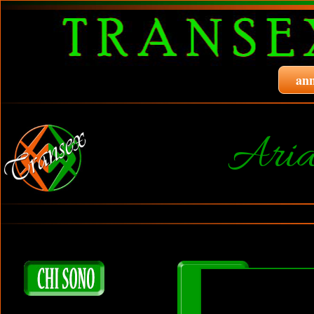
ann
Aria