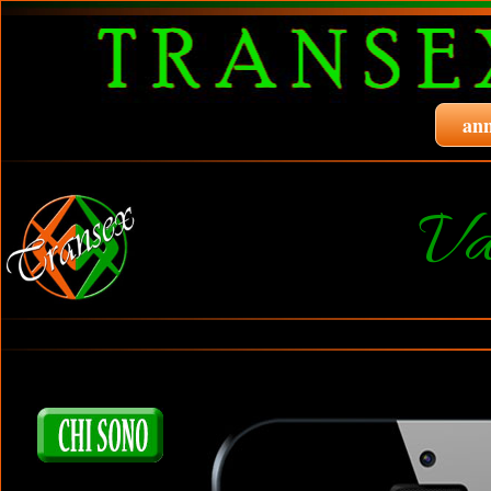
ann
Va