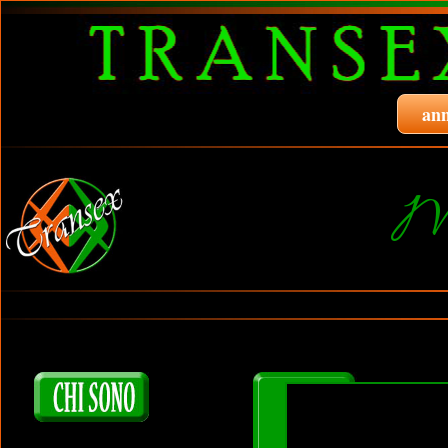
ann
M