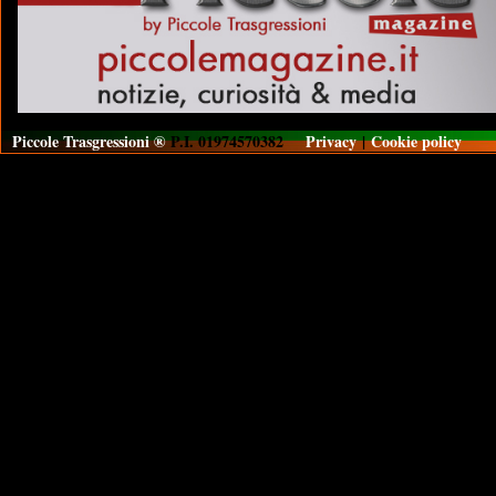
Piccole Trasgressioni ®
P.I. 01974570382
Privacy
|
Cookie policy