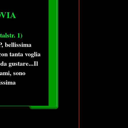
OVIA
str. 1)
, bellissima
on tanta voglia
da gustare...Il
mami, sono
cissima