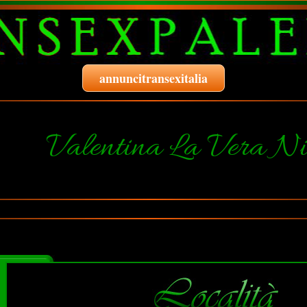
annuncitransexitalia
Valentina La Vera N